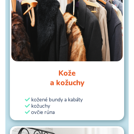
Kože
a kožuchy
kožené bundy a kabáty
kožuchy
ovčie rúna