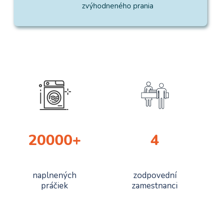
zvýhodneného prania
20000
+
4
naplnených
zodpovední
práčiek
zamestnanci